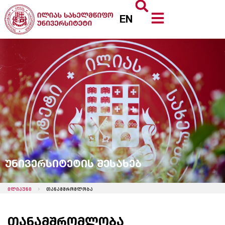
EN
უნივერსიტეტის შესახებ
ილიაუნი
თანამშრომლობა
თანამშრომლობა