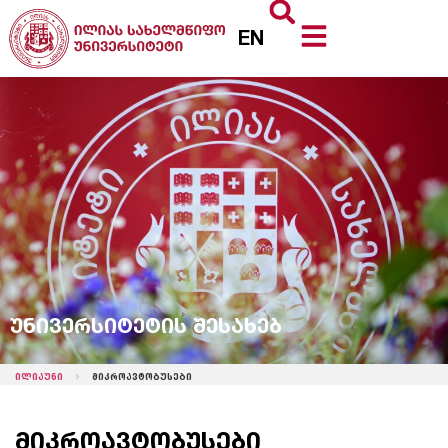
EN
უნივერსიტეტის შესახებ
ილიაუნი
მიკროავტობუსები
მიკროავტობუსები